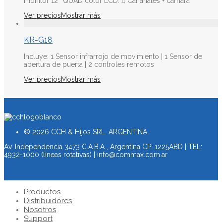
monitor 12’’ QUAD color LCD. 4 Cananales + cámara
Ver precios
Mostrar más
KR-G18
Incluye: 1 Sensor infrarrojo de movimiento | 1 Sensor de
apertura de puerta | 2 controles remotos
Ver precios
Mostrar más
© 2026 CCH & Hijos SRL. ARGENTINA
Av. Independencia 3473 C.A.B.A , Argentina CP: 1225ABD | TEL:
4932-1000 (lineas rotativas) | info@commax.com.ar
Productos
Distribuidores
Nosotros
Support