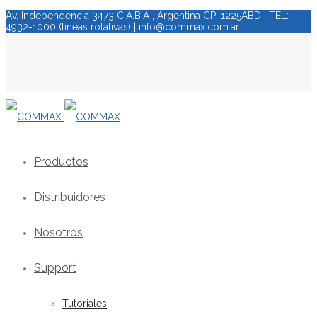
Av. Independencia 3473 C.A.B.A , Argentina CP: 1225ABD | TEL:
4932-1000 (lineas rotativas) | info@commax.com.ar
Productos
Distribuidores
Nosotros
Support
Tutoriales